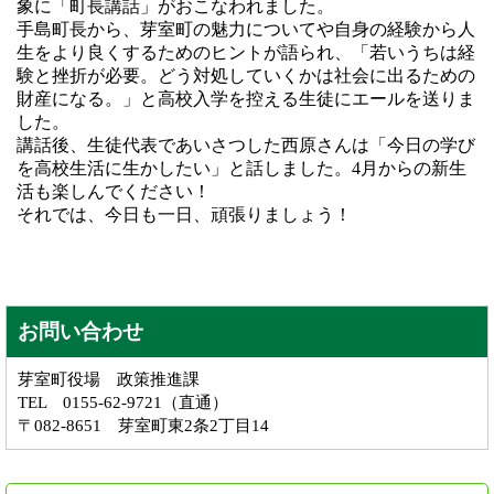
象に「町長講話」がおこなわれました。
手島町長から、芽室町の魅力についてや自身の経験から人
生をより良くするためのヒントが語られ、「若いうちは経
験と挫折が必要。どう対処していくかは社会に出るための
財産になる。」と高校入学を控える生徒にエールを送りま
した。
講話後、生徒代表であいさつした西原さんは「今日の学び
を高校生活に生かしたい」と話しました。4月からの新生
活も楽しんでください！
それでは、今日も一日、頑張りましょう！
お問い合わせ
芽室町役場 政策推進課
TEL 0155-62-9721（直通）
〒082-8651 芽室町東2条2丁目14