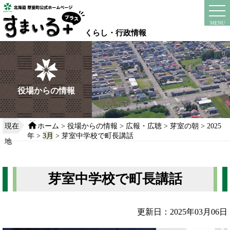
本
文
instagram
facebook
MENU
へ
くらし・行政情報
移
動
す
る
役場からの情報
現在
ホーム
>
役場からの情報
>
広報・広聴
>
芽室の朝
>
2025
年
>
3月
> 芽室中学校で町長講話
地
芽室中学校で町長講話
更新日：2025年03月06日