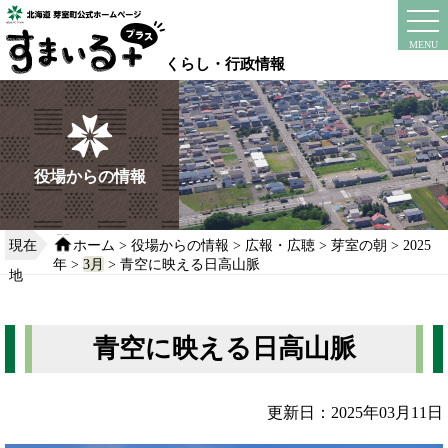
本
文
instagram
facebook
MENU
へ
くらし・行政情報
移
動
す
る
役場からの情報
現在
ホーム
>
役場からの情報
>
広報・広聴
>
芽室の朝
>
2025
年
>
3月
> 青空に映える日高山脈
地
青空に映える日高山脈
更新日：2025年03月11日