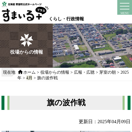
本
文
instagram
facebook
MENU
へ
くらし・行政情報
移
動
す
る
役場からの情報
現在地
ホーム
>
役場からの情報
>
広報・広聴
>
芽室の朝
>
2025
年
>
4月
> 旗の波作戦
旗の波作戦
更新日：2025年04月09日