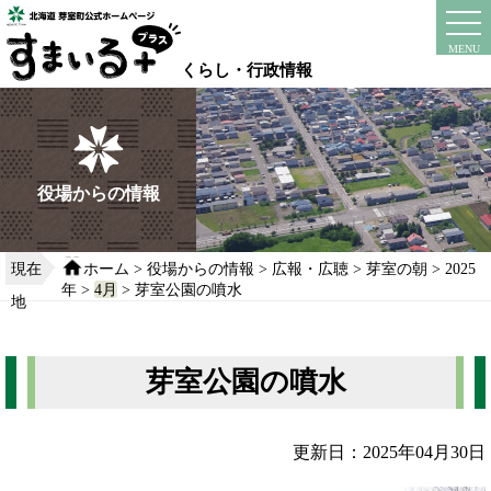
本
文
instagram
facebook
MENU
へ
くらし・行政情報
移
動
す
る
役場からの情報
現在
ホーム
>
役場からの情報
>
広報・広聴
>
芽室の朝
>
2025
年
>
4月
> 芽室公園の噴水
地
芽室公園の噴水
更新日：2025年04月30日