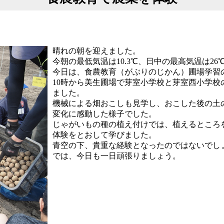
晴れの朝を迎えました。
今朝の最低気温は10.3℃、日中の最高気温は26
今日は、食農教育（がぶりのじかん）圃場学習
10時から美生圃場で芽室小学校と芽室西小学校
ました。
機械による畑おこしも見学し、おこした後の土
変化に感動した様子でした。
じゃがいもの種の植え付けでは、植えるところ
体験をとおして学びました。
青空の下、貴重な経験となったのではないでし
では、今日も一日頑張りましょう。