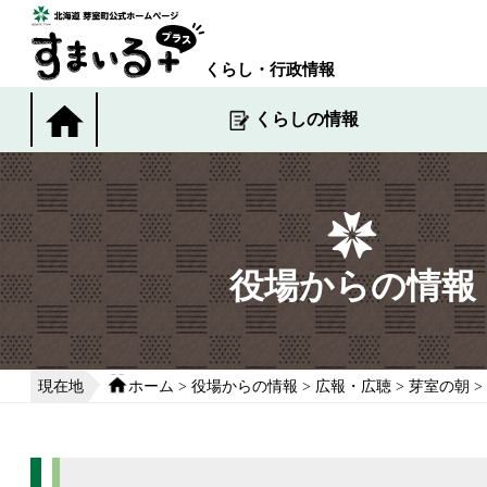
本
文
へ
くらし・行政情報
移
動
くらしの情報
す
る
役場からの情報
現在地
ホーム
>
役場からの情報
>
広報・広聴
>
芽室の朝
>