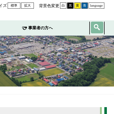
イズ
背景色変更
標準
拡大
白
黒
黄
青
language
事業者の方へ