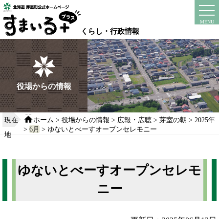
本
文
instagram
facebook
MENU
へ
くらし・行政情報
移
動
す
る
役場からの情報
現在
ホーム
>
役場からの情報
>
広報・広聴
>
芽室の朝
>
2025年
>
6月
> ゆないとべーすオープンセレモニー
地
ゆないとべーすオープンセレモ
ニー