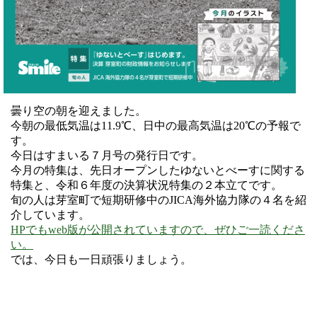
曇り空の朝を迎えました。
今朝の最低気温は11.9℃、日中の最高気温は20℃の予報で
す。
今日はすまいる７月号の発行日です。
今月の特集は、先日オープンしたゆないとべーすに関する
特集と、令和６年度の決算状況特集の２本立てです。
旬の人は芽室町で短期研修中のJICA海外協力隊の４名を紹
介しています。
HPでもweb版が公開されていますので、ぜひご一読くださ
い。
では、今日も一日頑張りましょう。