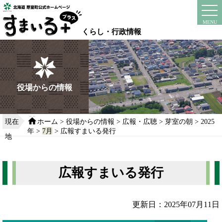
本
文
instagram
facebook
MENU
へ
くらし・行政情報
移
動
す
る
役場からの情報
現在
ホーム
>
役場からの情報
>
広報・広聴
>
芽室の朝
>
2025
年
>
7月
> 広報すまいる発行
地
広報すまいる発行
更新日：2025年07月11日