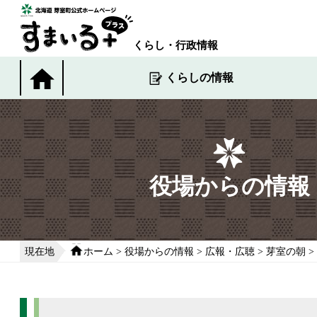
本
文
へ
くらし・行政情報
移
動
くらしの情報
す
る
役場からの情報
現在地
ホーム
>
役場からの情報
>
広報・広聴
>
芽室の朝
>