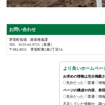
お問い合わせ
芽室町役場 政策推進課
TEL 0155-62-9721（直通）
〒082-8651 芽室町東2条2丁目14
より良いホームペー
お求めの情報は充分掲載
充分だった
普通
情
ページの構成や内容、表
充分だった
普通
情
不足していた情報や、調