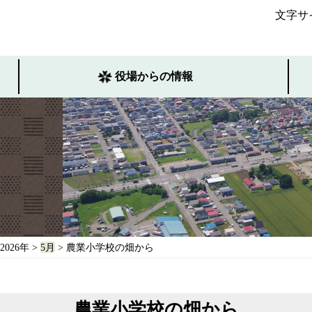
文字サ
役場からの情報
2026年
>
5月
> 農業小学校の畑から
農業小学校の畑から