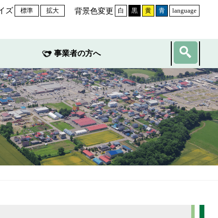
イズ
背景色変更
標準
拡大
白
黒
黄
青
language
事業者の方へ