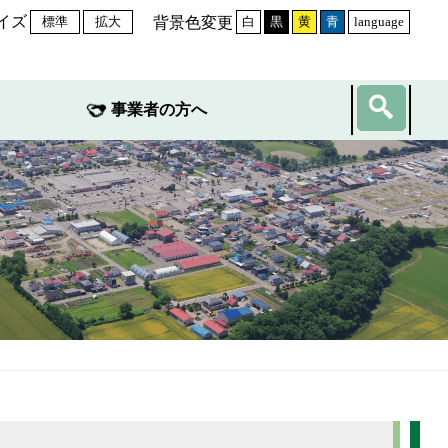
イズ
背景色変更
標準
拡大
白
黒
黄
青
language
事業者の方へ