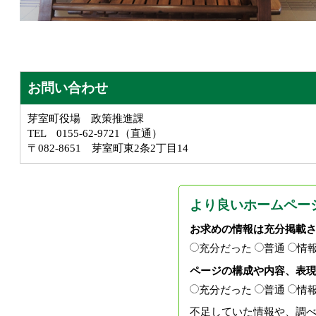
お問い合わせ
芽室町役場 政策推進課
TEL 0155-62-9721（直通）
〒082-8651 芽室町東2条2丁目14
より良いホームペー
お求めの情報は充分掲載
充分だった
普通
情
ページの構成や内容、表
充分だった
普通
情
不足していた情報や、調