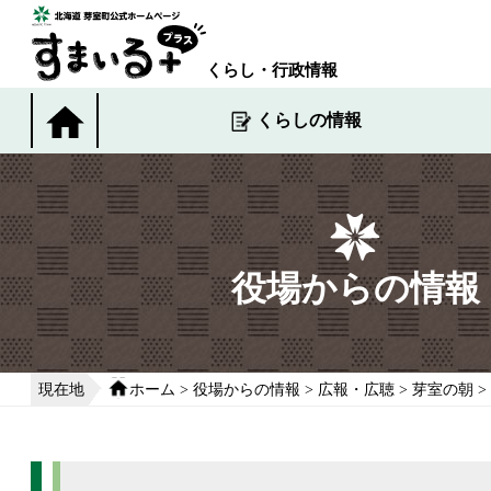
本
文
へ
くらし・行政情報
移
動
くらしの情報
す
る
役場からの情報
現在地
ホーム
>
役場からの情報
>
広報・広聴
>
芽室の朝
>