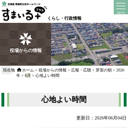
本
文
instagram
facebook
MENU
へ
くらし・行政情報
移
動
す
る
役場からの情報
現在地
ホーム
>
役場からの情報
>
広報・広聴
>
芽室の朝
>
2026
年
>
6月
> 心地よい時間
心地よい時間
更新日：2026年06月04日