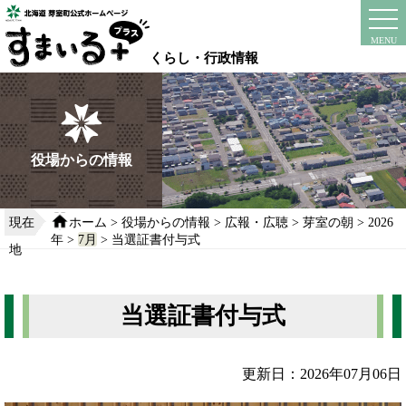
本
文
instagram
facebook
MENU
へ
くらし・行政情報
移
動
す
る
役場からの情報
現在
ホーム
>
役場からの情報
>
広報・広聴
>
芽室の朝
>
2026
年
>
7月
> 当選証書付与式
地
当選証書付与式
更新日：2026年07月06日