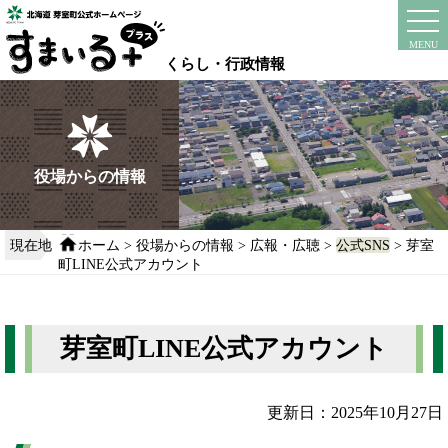
本
文
instagram
facebook
MENU
へ
くらし・行政情報
移
動
す
る
役場からの情報
現在地
ホーム
>
役場からの情報
>
広報・広聴
>
公式SNS
> 芽室
町LINE公式アカウント
芽室町LINE公式アカウント
更新日：2025年10月27日