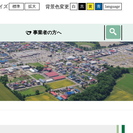
イズ
背景色変更
標準
拡大
白
黒
黄
青
language
事業者の方へ