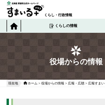
本
文
へ
くらし・行政情報
移
動
くらしの情報
す
る
役場からの情報
現在地
ホーム
>
役場からの情報
>
広報・広聴
>
広報すまい