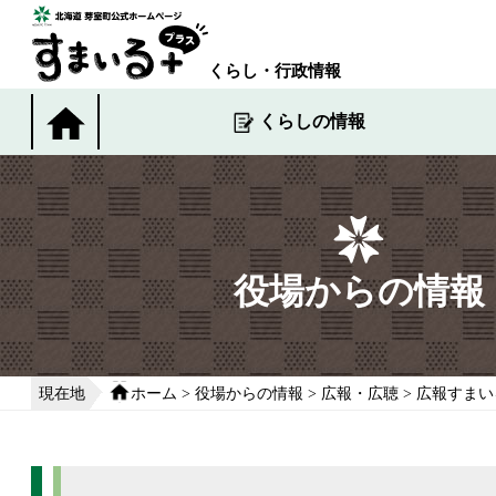
本
文
へ
くらし・行政情報
移
動
くらしの情報
す
る
役場からの情報
現在地
ホーム
>
役場からの情報
>
広報・広聴
>
広報すまい