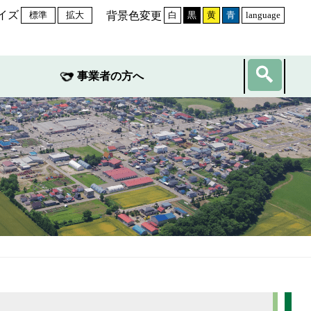
イズ
背景色変更
標準
拡大
白
黒
黄
青
language
事業者の方へ