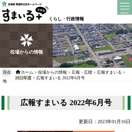
本
文
instagram
facebook
MENU
へ
くらし・行政情報
移
動
す
る
役場からの情報
現在
ホーム
>
役場からの情報
>
広報・広聴
>
広報すまいる
>
2022年度
> 広報すまいる 2022年6月号
地
広報すまいる 2022年6月号
更新日：2023年01月16日