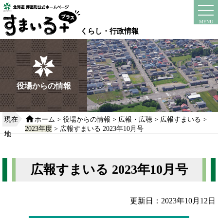
本
文
instagram
facebook
MENU
へ
くらし・行政情報
移
動
す
る
役場からの情報
現在
ホーム
>
役場からの情報
>
広報・広聴
>
広報すまいる
>
2023年度
> 広報すまいる 2023年10月号
地
広報すまいる 2023年10月号
更新日：2023年10月12日