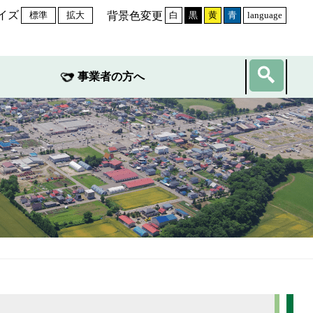
イズ
背景色変更
標準
拡大
白
黒
黄
青
language
事業者の方へ