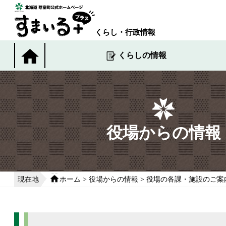
本
文
へ
くらし・行政情報
移
動
くらしの情報
す
る
役場からの情報
現在地
ホーム
>
役場からの情報
>
役場の各課・施設のご案