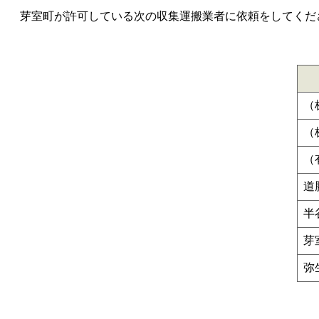
芽室町が許可している次の収集運搬業者に依頼をしてくださ
（
（
（
道
半
芽
弥