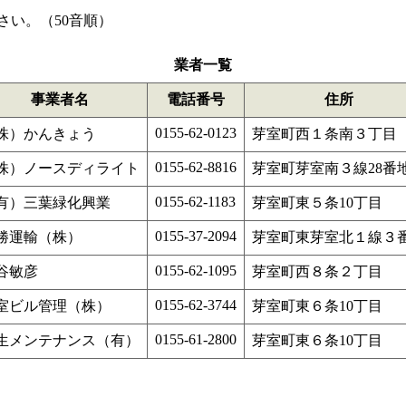
い。（50音順）
業者一覧
事業者名
電話番号
住所
0155-62-0123
株）かんきょう
芽室町西１条南３丁目
0155-62-8816
株）ノースディライト
芽室町芽室南３線28番
0155-62-1183
有）三葉緑化興業
芽室町東５条10丁目
0155-37-2094
勝運輸（株）
芽室町東芽室北１線３
0155-62-1095
谷敏彦
芽室町西８条２丁目
0155-62-3744
室ビル管理（株）
芽室町東６条10丁目
0155-61-2800
生メンテナンス（有）
芽室町東６条10丁目