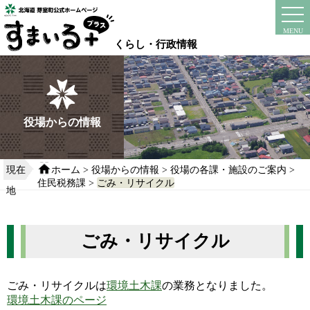
本
文
instagram
facebook
MENU
へ
くらし・行政情報
移
動
す
る
役場からの情報
現在
ホーム
>
役場からの情報
>
役場の各課・施設のご案内
>
住民税務課
>
ごみ・リサイクル
地
ごみ・リサイクル
ごみ・リサイクルは
環境土木課
の業務となりました。
環境土木課のページ