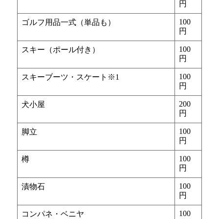
円
100
ゴルフ用品一式（単品も）
円
100
スキー（ポール付き）
円
100
スキーブーツ・スケート※1
円
200
犬小屋
円
100
脚立
円
100
樽
円
100
漬物石
円
100
コンパネ・ベニヤ