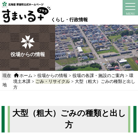
本
文
instagram
facebook
MENU
へ
くらし・行政情報
移
動
す
る
役場からの情報
現在
ホーム
>
役場からの情報
>
役場の各課・施設のご案内
>
環
境土木課
>
ごみ・リサイクル
> 大型（粗大）ごみの種類と出し
地
方
大型（粗大）ごみの種類と出し
方