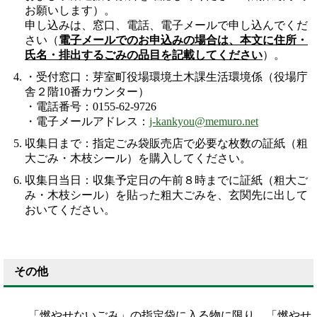
お願いします）。
申し込みは、窓口、電話、電子メールで申し込んでくだ
さい（
電子メールでのお申込みの場合は、本文に住所・
氏名・排出するごみの品目を記載してください
）。
・受付窓口：芽室町役場環境土木課生活環境係（役場庁
舎２階10番カウンター）
・電話番号：0155-62-9726
・電子メールアドレス：
j-kankyou@memuro.net
収集日まで：指定ごみ袋販売店で必要な枚数の証紙（粗
大ごみ・木枝シール）を購入してください。
収集日当日：収集予定日の午前８時までに証紙（粗大ご
み・木枝シール）を貼った粗大ごみを、玄関先に出して
おいてください。
その他
「燃やせないごみ」の指定袋に入る物に限り、「燃やせ