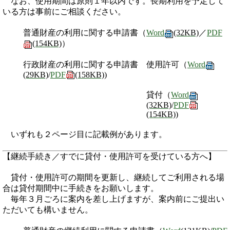
なお、使用期間は原則１年以内です。長期利用を予定して
いる方は事前にご相談ください。
普通財産の利用に関する申請書（
Word
(32KB)
／
PDF
(154KB)
）
行政財産の利用に関する申請書 使用許可（
Word
(29KB)
/
PDF
(158KB)
)
貸付（
Word
(32KB)
/
PDF
(154KB)
)
いずれも２ページ目に記載例があります。
【継続手続き／すでに貸付・使用許可を受けている方へ】
貸付・使用許可の期間を更新し、継続してご利用される場
合は貸付期間中に手続きをお願いします。
毎年３月ごろに案内を差し上げますが、案内前にご提出い
ただいても構いません。