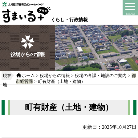
本
文
instagram
facebook
MENU
へ
くらし・行政情報
移
動
す
る
役場からの情報
現在
ホーム
>
役場からの情報
>
役場の各課・施設のご案内
>
都
市経営課
> 町有財産（土地・建物）
地
町有財産（土地・建物）
更新日：2025年10月27日