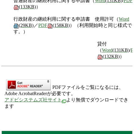
普通財産の継続利用に関する申請書（
Word
(131KB)
/
PDF
(133KB)
）
行政財産の継続利用に関する申請書 使用許可（
Word
(29KB)
／
PDF
(158KB)
）（利用開始時と同じ様式で
す。）
貸付
（
Word
(131KB)
/
P
(132KB)
）
PDFファイルをご覧になるには、
Adobe AcrobatReaderが必要です。
アドビシステムズ社サイト
より無償でダウンロードでき
ます