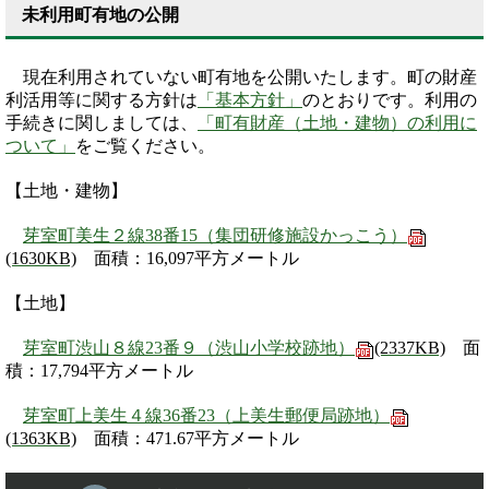
未利用町有地の公開
現在利用されていない町有地を公開いたします。町の財産
利活用等に関する方針は
「基本方針」
のとおりです。利用の
手続きに関しましては、
「町有財産（土地・建物）の利用に
ついて」
をご覧ください。
【土地・建物】
芽室町美生２線38番15（集団研修施設かっこう）
(1630KB)
面積：16,097平方メートル
【土地】
芽室町渋山８線23番９（渋山小学校跡地）
(2337KB)
面
積：17,794平方メートル
芽室町上美生４線36番23（上美生郵便局跡地）
(1363KB)
面積：471.67平方メートル