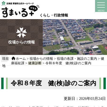
本
文
instagram
facebook
MENU
へ
くらし・行政情報
移
動
す
る
役場からの情報
現在
ホーム
>
役場からの情報
>
役場の各課・施設のご案内
>
健
康福祉課
>
健康診断
> 令和８年度 健(検)診のご案内
地
令和８年度 健(検)診のご案内
更新日：2026年03月24日