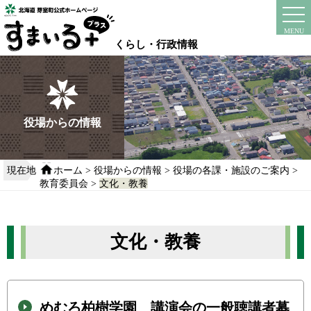
本
文
instagram
facebook
MENU
へ
くらし・行政情報
移
動
す
る
役場からの情報
現在地
ホーム
>
役場からの情報
>
役場の各課・施設のご案内
>
教育委員会
>
文化・教養
文化・教養
めむろ柏樹学園 講演会の一般聴講者募