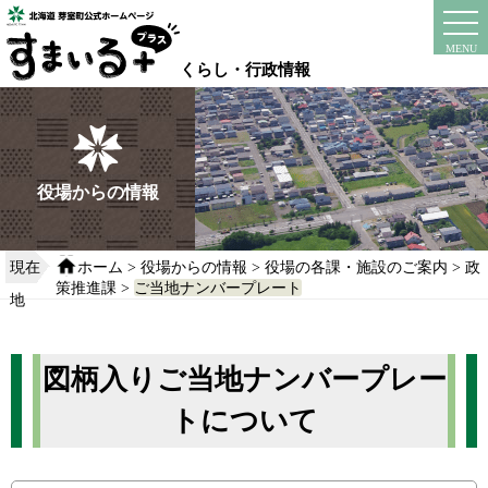
本
文
instagram
facebook
MENU
へ
くらし・行政情報
移
動
す
る
役場からの情報
現在
ホーム
>
役場からの情報
>
役場の各課・施設のご案内
>
政
策推進課
>
ご当地ナンバープレート
地
図柄入りご当地ナンバープレー
トについて