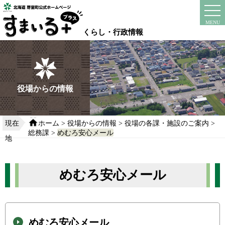
本
文
instagram
facebook
MENU
へ
くらし・行政情報
移
動
す
る
役場からの情報
現在
ホーム
>
役場からの情報
>
役場の各課・施設のご案内
>
総務課
>
めむろ安心メール
地
めむろ安心メール
めむろ安心メール