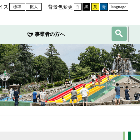
イズ
背景色変更
標準
拡大
白
黒
黄
青
language
事業者の方へ