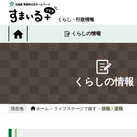
本
文
へ
くらし・行政情報
移
動
くらしの情報
す
る
くらしの情報
現在地
ホーム
>
ライフステージで探す
>
就職・退職