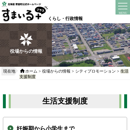
本
文
instagram
facebook
MENU
へ
くらし・行政情報
移
動
す
る
役場からの情報
現在地
ホーム
>
役場からの情報
>
シティプロモーション
>
生活
支援制度
生活支援制度
妊娠期から小学生まで