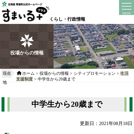
本
文
instagram
facebook
MENU
へ
くらし・行政情報
移
動
す
る
役場からの情報
現在
ホーム
>
役場からの情報
>
シティプロモーション
>
生活
支援制度
> 中学生から20歳まで
地
中学生から20歳まで
更新日：2021年08月18日