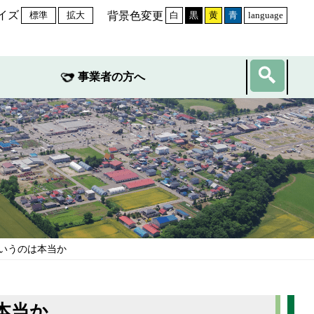
イズ
背景色変更
標準
拡大
白
黒
黄
青
language
事業者の方へ
というのは本当か
本当か