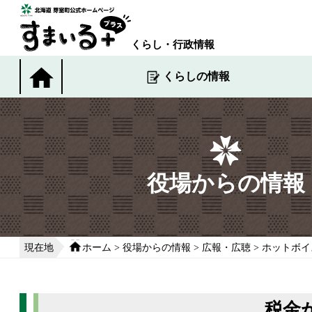
本
文
へ
くらし・行政情報
移
動
くらしの情報
す
る
役場からの情報
現在地
ホーム
>
役場からの情報
>
広報・広聴
>
ホットボイ
税金