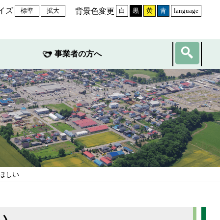
イズ
背景色変更
標準
拡大
白
黒
黄
青
language
事業者の方へ
ほしい
い