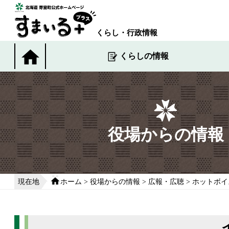
本
文
へ
くらし・行政情報
移
動
くらしの情報
す
る
役場からの情報
現在地
ホーム
>
役場からの情報
>
広報・広聴
>
ホットボイ