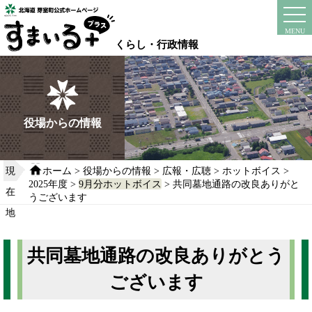
本
文
instagram
facebook
MENU
へ
くらし・行政情報
移
動
す
る
役場からの情報
現
ホーム
>
役場からの情報
>
広報・広聴
>
ホットボイス
>
2025年度
>
9月分ホットボイス
> 共同墓地通路の改良ありがと
在
うございます
地
共同墓地通路の改良ありがとう
ございます