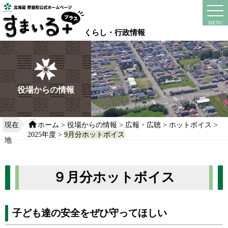
本
文
instagram
facebook
MENU
へ
くらし・行政情報
移
動
す
る
役場からの情報
現在
ホーム
>
役場からの情報
>
広報・広聴
>
ホットボイス
>
2025年度
>
9月分ホットボイス
地
９月分ホットボイス
子ども達の安全をぜひ守ってほしい