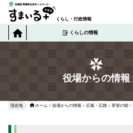
本
文
へ
くらし・行政情報
移
動
くらしの情報
す
る
役場からの情報
現在地
ホーム
>
役場からの情報
>
広報・広聴
>
芽室の朝
>