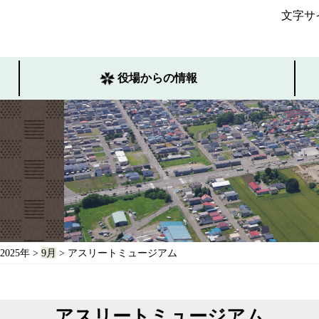
文字サ
役場からの情報
2025年
>
9月
> アスリートミュージアム
アスリートミュージアム