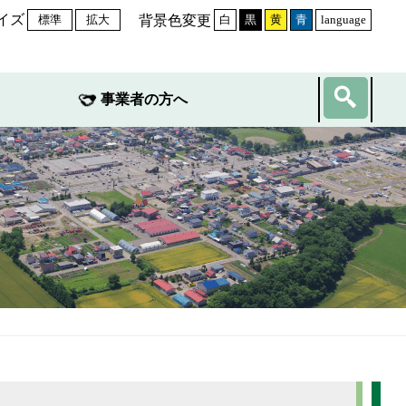
イズ
背景色変更
標準
拡大
白
黒
黄
青
language
事業者の方へ