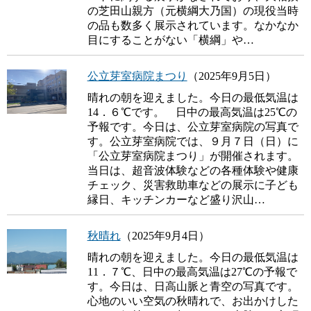
の芝田山親方（元横綱大乃国）の現役当時
の品も数多く展示されています。なかなか
目にすることがない「横綱」や…
公立芽室病院まつり
（2025年9月5日）
晴れの朝を迎えました。今日の最低気温は
14．６℃です。 日中の最高気温は25℃の
予報です。今日は、公立芽室病院の写真で
す。公立芽室病院では、９月７日（日）に
「公立芽室病院まつり」が開催されます。
当日は、超音波体験などの各種体験や健康
チェック、災害救助車などの展示に子ども
縁日、キッチンカーなど盛り沢山…
秋晴れ
（2025年9月4日）
晴れの朝を迎えました。今日の最低気温は
11．７℃、日中の最高気温は27℃の予報で
す。今日は、日高山脈と青空の写真です。
心地のいい空気の秋晴れで、お出かけした