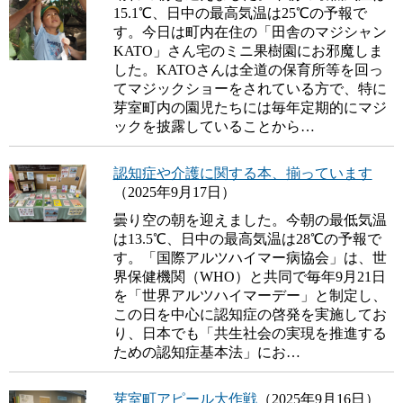
15.1℃、日中の最高気温は25℃の予報で
す。今日は町内在住の「田舎のマジシャン
KATO」さん宅のミニ果樹園にお邪魔しま
した。KATOさんは全道の保育所等を回っ
てマジックショーをされている方で、特に
芽室町内の園児たちには毎年定期的にマジ
ックを披露していることから…
認知症や介護に関する本、揃っています
（2025年9月17日）
曇り空の朝を迎えました。今朝の最低気温
は13.5℃、日中の最高気温は28℃の予報で
す。「国際アルツハイマー病協会」は、世
界保健機関（WHO）と共同で毎年9月21日
を「世界アルツハイマーデー」と制定し、
この日を中心に認知症の啓発を実施してお
り、日本でも「共生社会の実現を推進する
ための認知症基本法」にお…
芽室町アピール大作戦
（2025年9月16日）