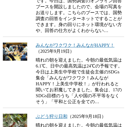
です。今日は、国勢調査のオンライン回答
ブースを開設しましたので、会場の写真を
お送りします。こちらのブースでは、国勢
調査の回答をインターネットですることが
できます。身の回りにネット環境がない方
や、回答の仕方がよくわからない…
みんながワクワク！みんながHAPPY！
（2025年9月19日）
晴れの朝を迎えました。今朝の最低気温は
6.1℃、日中の最高気温は24℃の予報です。
今日は上美生中学校で生徒会主催のSDGs
集会「みんながワクワク！みんなが
HAPPY！上美生中学校！」が行われると
聞いてお邪魔してきました。集会は、17の
SDGs目標のうち「人や国の不平等をなく
そう」「平和と公正を全ての…
ぶどう狩り日和
（2025年9月18日）
晴れの朝を迎えました。今朝の最低気温は