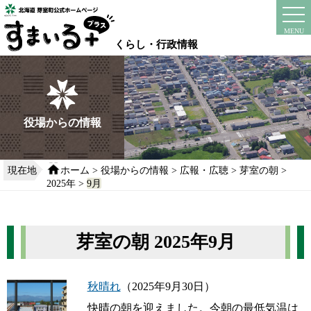
本
文
instagram
facebook
MENU
へ
くらし・行政情報
移
動
す
る
役場からの情報
現在地
ホーム
>
役場からの情報
>
広報・広聴
>
芽室の朝
>
2025年
>
9月
芽室の朝 2025年9月
秋晴れ
（2025年9月30日）
快晴の朝を迎えました。今朝の最低気温は