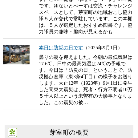
です。ゆないとべーすは交流・チャレンジ
スペースとして、芽室町の地域おこし協力
隊５人が交代で常駐しています。この本棚
は、５人が選定したおすすめ図書です。協
力隊員の趣味・趣向が見えるかも…
本日は防災の日です
（2025年9月1日）
曇りの朝を迎えました。今朝の最低気温は
17.6℃、日中の最高気温は24℃の予報で
す。今日は「防災の日」ということで、防
災拠点倉庫（東3条4丁目）の様子をお送り
します。大正12年（1923年）9月1日に発生
した関東大震災は、死者・行方不明者10万
５千人以上という未曽有の大惨事となりま
した。この震災の被…
芽室町の概要