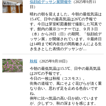
似顔絵デッサン展開催中
（2025年9月11
日）
晴れの朝を迎えました。今朝の最低気温は
15.4℃、日中の最高気温は26℃の予報で
す。今日は芽室町図書館で撮影した写真で
す。館内の展示コーナーでは、９月３日
（水）から28日（日）の期間、「似顔絵デ
ッサン展」が開催されています。※最終日
は14時まで町内在住の岡島敏さんによる生
き生きとした表情のデッサンが…
秋桜
（2025年9月10日）
今朝の最低気温は15.5℃、日中の最高気温
は29℃の予報です。
今日の一枚は秋桜（コスモス）。
街角の道端で、風にそよぐ花びらが淡く重
なり合い、思わず足を止める色合いです
ね。
例年に比べ気温の高い日か続いています
が、少しずつ、秋の深まりを感じます。