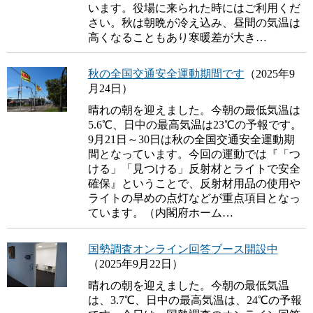
います。役場に来られた時にはご利用くだ
さい。秋は朝晩が冷え込み、昼間の気温は
高くなることもあり寒暖差が大き…
秋の全国交通安全運動期間です
（2025年9
月24日）
晴れの朝を迎えました。今朝の最低気温は
5.6℃、日中の最高気温は23℃の予報です。
9月21日～30日は秋の全国交通安全運動期
間となっています。今回の運動では『「つ
ける」「見つける」反射材とライトで安全
確保』ということで、反射材用品の使用や
ライトの早めの点灯などが重点項目となっ
ています。（内閣府ホーム…
国勢調査オンライン回答ブース開設中
（2025年9月22日）
晴れの朝を迎えました。今朝の最低気温
は、3.7℃、日中の最高気温は、24℃の予報