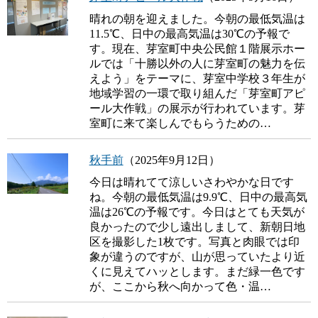
晴れの朝を迎えました。今朝の最低気温は
11.5℃、日中の最高気温は30℃の予報で
す。現在、芽室町中央公民館１階展示ホー
ルでは「十勝以外の人に芽室町の魅力を伝
えよう」をテーマに、芽室中学校３年生が
地域学習の一環で取り組んだ「芽室町アピ
ール大作戦」の展示が行われています。芽
室町に来て楽しんでもらうための…
秋手前
（2025年9月12日）
今日は晴れてて涼しいさわやかな日です
ね。今朝の最低気温は9.9℃、日中の最高気
温は26℃の予報です。今日はとても天気が
良かったので少し遠出しまして、新朝日地
区を撮影した1枚です。写真と肉眼では印
象が違うのですが、山が思っていたより近
くに見えてハッとします。まだ緑一色です
が、ここから秋へ向かって色・温…