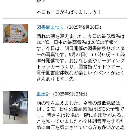
か？
本日も一日がんばりましょう！
図書館まつり
（2025年9月26日）
晴れの朝を迎えました。今日の最低気温は
10.4℃、日中の最高気温は26℃の予報で
す。今日は、明日開催の図書館祭りポスタ
ーの写真です。9月27日(土)10時00分～15時
00分開催です。おはなし会やリーディング
トラッカーづくり、図書館ガイドツアー、
電子図書館体験など楽しいイベントがたく
さんあります。先…
血圧計
（2025年9月25日）
雨の朝を迎えました。今朝の最低気温は
14．２℃、日中の最高気温は19℃の予報で
す。 皆さんは役場の一階に血圧計があるこ
とを知っていましたか？体調管理をするた
めに血圧を気にされている方も多いかと思