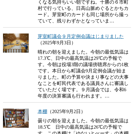
くなる気持ちいい朝ですね。十勝の６市町
村で行っている、日高山脈めぐるとかちカ
ード。芽室町のカードも同じ場所から撮っ
ていて、残りわずかとなっていま…
芽室町議会９月定例会議はじまりました
（2025年9月3日）
晴れの朝を迎えました。今朝の最低気温は
17.3℃、日中の最高気温は29℃の予報で
す。今朝は役場3階の議場傍聴席からの1枚
です。本日から町議会9月定例会議が始ま
りました。町の予算や決まり事などの大事
なことを町民代表である議員さんに審議し
ていただく場です。９月議会では、令和6
年度の決算審議も行われます。…
本棚
（2025年9月2日）
曇りの朝を迎えました。今朝の最低気温は
18.5℃ 日中の最高気温は26℃の予報で
す。この本棚は「ゆないとべーす」の本棚