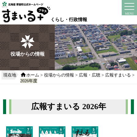
本
文
instagram
facebook
MENU
へ
くらし・行政情報
移
動
す
る
役場からの情報
現在地
ホーム
>
役場からの情報
>
広報・広聴
>
広報すまいる
>
2026年度
広報すまいる 2026年