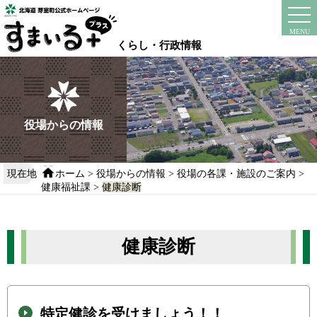
本
文
instagram
facebook
MENU
へ
くらし・行政情報
移
動
す
る
役場からの情報
現在地
ホーム
>
役場からの情報
>
役場の各課・施設のご案内
>
健康福祉課
>
健康診断
健康診断
特定健診を受けましょう！！