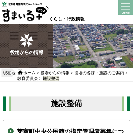
本
文
instagram
facebook
MENU
へ
くらし・行政情報
移
動
す
る
役場からの情報
現在地
ホーム
>
役場からの情報
>
役場の各課・施設のご案内
>
教育委員会
>
施設整備
施設整備
芽室町中央公民館の指定管理者募集につ