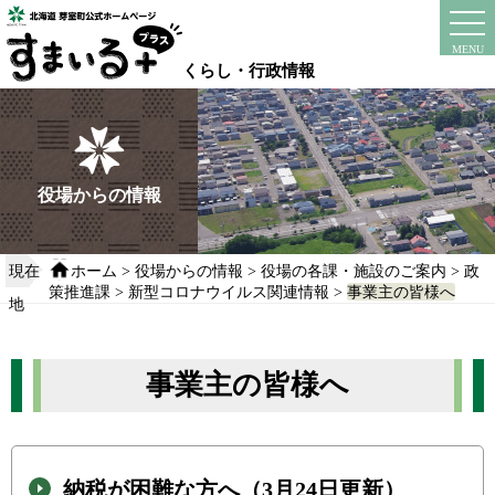
本
文
instagram
facebook
MENU
へ
くらし・行政情報
移
動
す
る
役場からの情報
現在
ホーム
>
役場からの情報
>
役場の各課・施設のご案内
>
政
策推進課
>
新型コロナウイルス関連情報
>
事業主の皆様へ
地
事業主の皆様へ
納税が困難な方へ（3月24日更新）