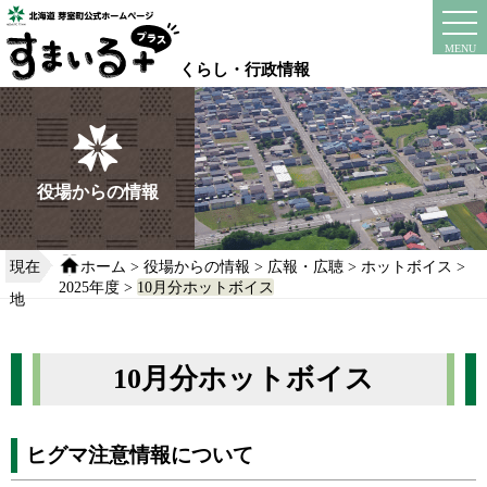
本
文
instagram
facebook
MENU
へ
くらし・行政情報
移
動
す
る
役場からの情報
現在
ホーム
>
役場からの情報
>
広報・広聴
>
ホットボイス
>
2025年度
>
10月分ホットボイス
地
10月分ホットボイス
ヒグマ注意情報について