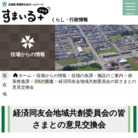
本
文
instagram
facebook
MENU
へ
くらし・行政情報
移
動
す
る
役場からの情報
現
ホーム
>
役場からの情報
>
役場の各課・施設のご案内
>
政
策推進課
>
DXの推進
> 経済同友会地域共創委員会の皆さまとの
在
意見交換会
地
経済同友会地域共創委員会の皆
さまとの意見交換会