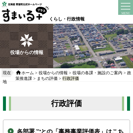
本
文
instagram
facebook
MENU
へ
くらし・行政情報
移
動
す
る
役場からの情報
現在
ホーム
>
役場からの情報
>
役場の各課・施設のご案内
>
政
策推進課
>
まちの評価
>
行政評価
地
行政評価
各部署ごとの「事務事業評価表」はこち