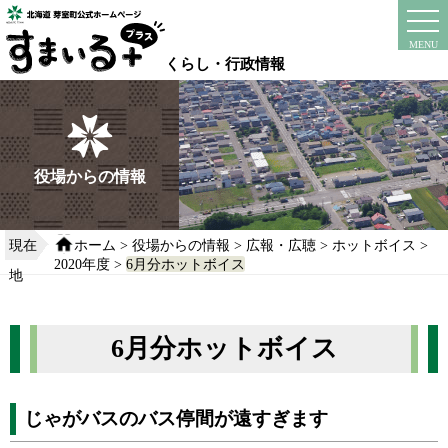
本
文
instagram
facebook
MENU
へ
くらし・行政情報
移
動
す
る
役場からの情報
現在
ホーム
>
役場からの情報
>
広報・広聴
>
ホットボイス
>
2020年度
>
6月分ホットボイス
地
6月分ホットボイス
じゃがバスのバス停間が遠すぎます