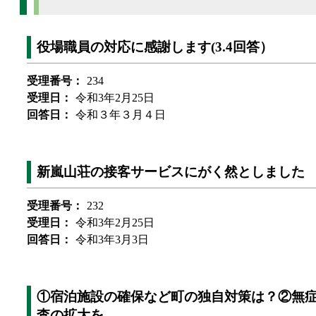
役場職員の対応に感謝します(3.4回答）
受理番号：
234
受理日：
令和3年2月25日
回答日：
令和３年３月４日
新嵐山荘の接客サービスにがく然としました
受理番号：
232
受理日：
令和3年2月25日
回答日：
令和3年3月3日
①宿泊施設の確保など町の独自対策は？②無症
査の拡大を