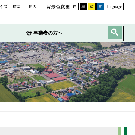
イズ
背景色変更
標準
拡大
白
黒
黄
青
language
事業者の方へ