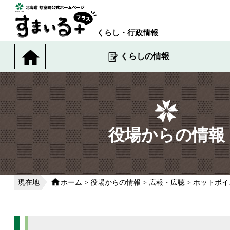
本
文
へ
くらし・行政情報
移
動
くらしの情報
す
る
役場からの情報
現在地
ホーム
>
役場からの情報
>
広報・広聴
>
ホットボイ