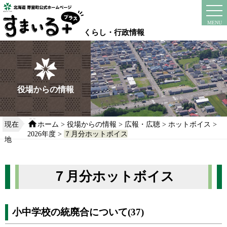
本
文
instagram
facebook
MENU
へ
くらし・行政情報
移
動
す
る
役場からの情報
現在
ホーム
>
役場からの情報
>
広報・広聴
>
ホットボイス
>
2026年度
>
７月分ホットボイス
地
７月分ホットボイス
小中学校の統廃合について(37)